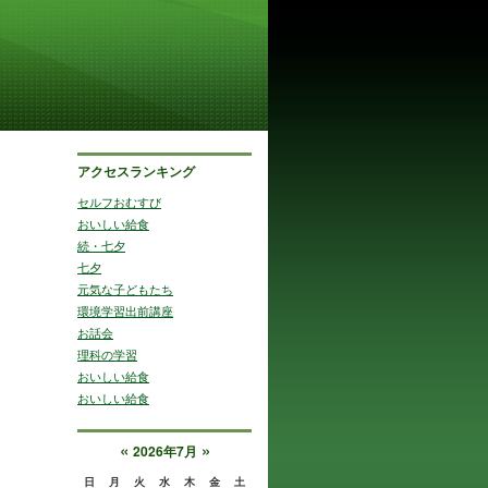
アクセスランキング
セルフおむすび
おいしい給食
続・七夕
七夕
元気な子どもたち
環境学習出前講座
お話会
理科の学習
おいしい給食
おいしい給食
«
»
2026年7月
日
月
火
水
木
金
土