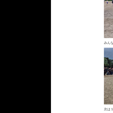
みん
次は