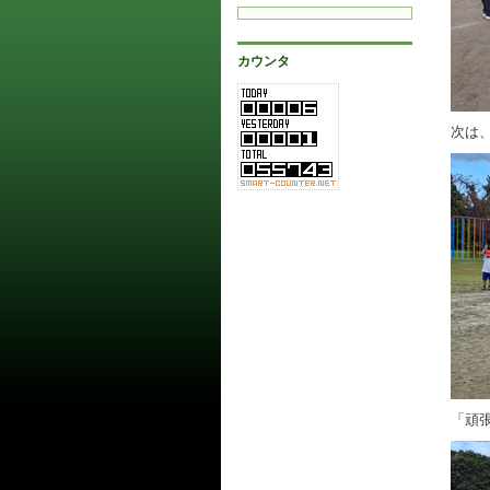
カウンタ
次は
「頑