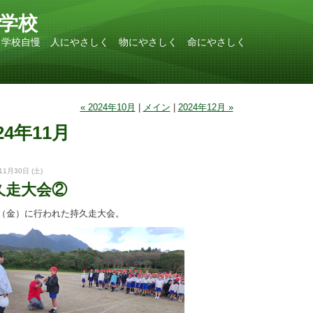
学校
 学校自慢 人にやさしく 物にやさしく 命にやさしく
« 2024年10月
|
メイン
|
2024年12月 »
24年11月
11月30日 (土)
久走大会②
29（金）に行われた持久走大会。