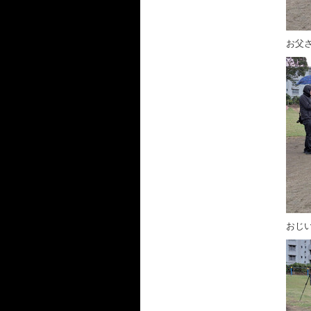
お父
おじ