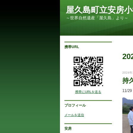
屋久島町立安房小
～世界自然遺産「屋久島」より～
携帯URL
20
2024年
持
11/
携帯にURLを送る
プロフィール
メールを送信
安房