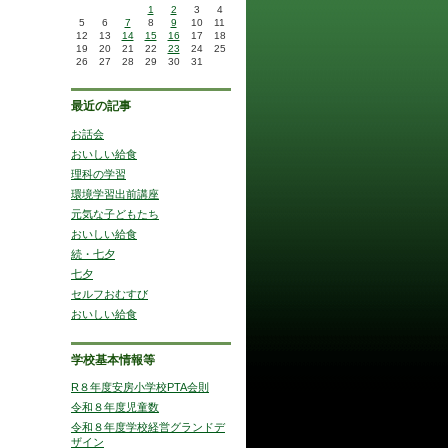
1
2
3
4
5
6
7
8
9
10
11
12
13
14
15
16
17
18
19
20
21
22
23
24
25
26
27
28
29
30
31
最近の記事
お話会
おいしい給食
理科の学習
環境学習出前講座
元気な子どもたち
おいしい給食
続・七夕
七夕
セルフおむすび
おいしい給食
学校基本情報等
R８年度安房小学校PTA会則
令和８年度児童数
令和８年度学校経営グランドデ
ザイン