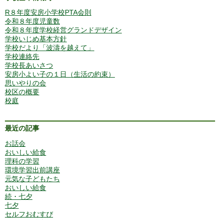
R８年度安房小学校PTA会則
令和８年度児童数
令和８年度学校経営グランドデザイン
学校いじめ基本方針
学校だより「波濤を越えて」
学校連絡先
学校長あいさつ
安房小よい子の１日（生活の約束）
思いやりの会
校区の概要
校庭
最近の記事
お話会
おいしい給食
理科の学習
環境学習出前講座
元気な子どもたち
おいしい給食
続・七夕
七夕
セルフおむすび