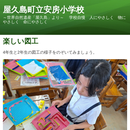
屋久島町立安房小学校
～世界自然遺産「屋久島」より～ 学校自慢 人にやさしく 物に
やさしく 命にやさしく
楽しい図工
4年生と2年生の図工の様子をのぞいてみましょう。