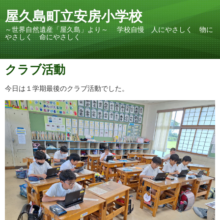
屋久島町立安房小学校
～世界自然遺産「屋久島」より～ 学校自慢 人にやさしく 物に
やさしく 命にやさしく
クラブ活動
今日は１学期最後のクラブ活動でした。