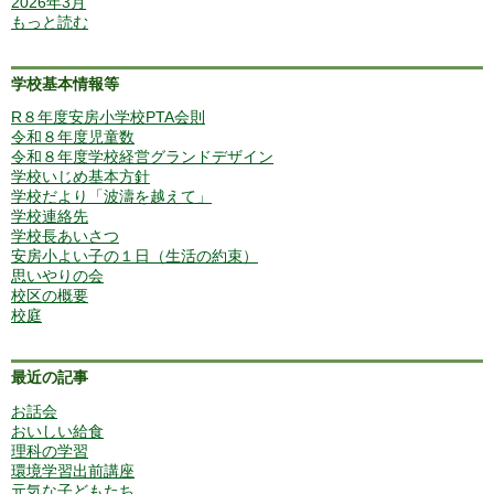
2026年3月
もっと読む
学校基本情報等
R８年度安房小学校PTA会則
令和８年度児童数
令和８年度学校経営グランドデザイン
学校いじめ基本方針
学校だより「波濤を越えて」
学校連絡先
学校長あいさつ
安房小よい子の１日（生活の約束）
思いやりの会
校区の概要
校庭
最近の記事
お話会
おいしい給食
理科の学習
環境学習出前講座
元気な子どもたち