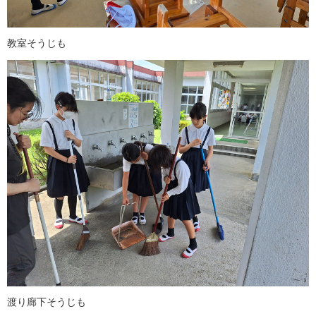
教室そうじも
渡り廊下そうじも