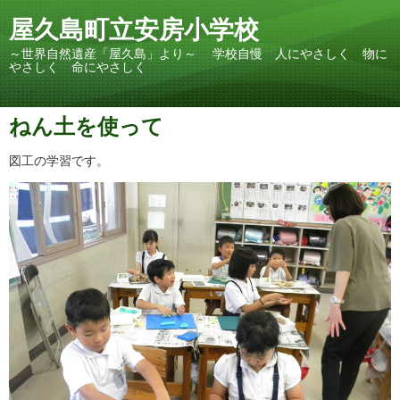
屋久島町立安房小学校
～世界自然遺産「屋久島」より～ 学校自慢 人にやさしく 物に
やさしく 命にやさしく
ねん土を使って
図工の学習です。