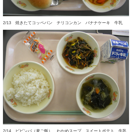
2/13 焼きたてコッペパン チリコンカン バナナケーキ 牛乳
2/14 ビビンバ（麦ご飯） わかめスープ スイートポテト 牛乳