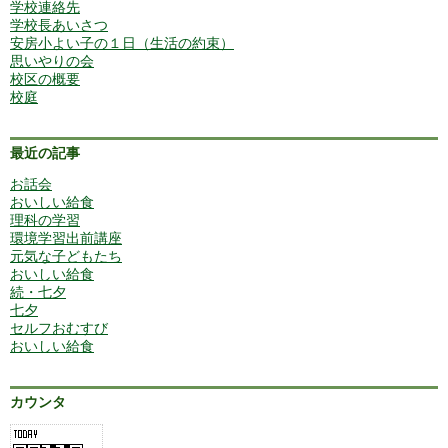
学校連絡先
学校長あいさつ
安房小よい子の１日（生活の約束）
思いやりの会
校区の概要
校庭
最近の記事
お話会
おいしい給食
理科の学習
環境学習出前講座
元気な子どもたち
おいしい給食
続・七夕
七夕
セルフおむすび
おいしい給食
カウンタ