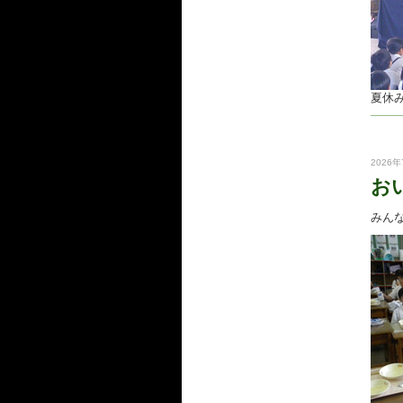
夏休
2026年
お
みん