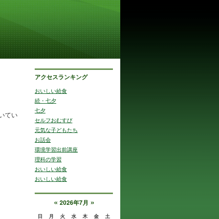
アクセスランキング
おいしい給食
続・七夕
七夕
いてい
セルフおむすび
元気な子どもたち
お話会
環境学習出前講座
理科の学習
おいしい給食
おいしい給食
«
»
2026年7月
日
月
火
水
木
金
土