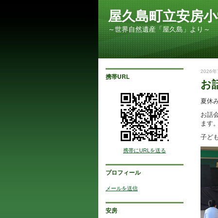
屋久島町立安房小
～世界自然遺産「屋久島」より～
2026年
携帯URL
お
夏休
お話
ます
子ど
携帯にURLを送る
プロフィール
メールを送信
安房