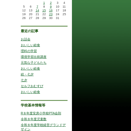
1
2
3
4
5
6
7
8
9
10
11
12
13
14
15
16
17
18
19
20
21
22
23
24
25
26
27
28
29
30
31
最近の記事
お話会
おいしい給食
理科の学習
環境学習出前講座
元気な子どもたち
おいしい給食
続・七夕
七夕
セルフおむすび
おいしい給食
学校基本情報等
R８年度安房小学校PTA会則
令和８年度児童数
令和８年度学校経営グランドデ
ザイン