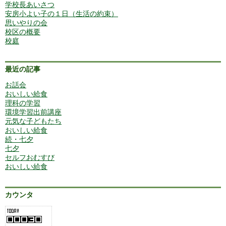
学校長あいさつ
安房小よい子の１日（生活の約束）
思いやりの会
校区の概要
校庭
最近の記事
お話会
おいしい給食
理科の学習
環境学習出前講座
元気な子どもたち
おいしい給食
続・七夕
七夕
セルフおむすび
おいしい給食
カウンタ