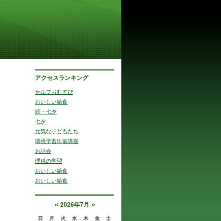
アクセスランキング
セルフおむすび
おいしい給食
続・七夕
七夕
元気な子どもたち
環境学習出前講座
お話会
理科の学習
おいしい給食
おいしい給食
«
»
2026年7月
日
月
火
水
木
金
土