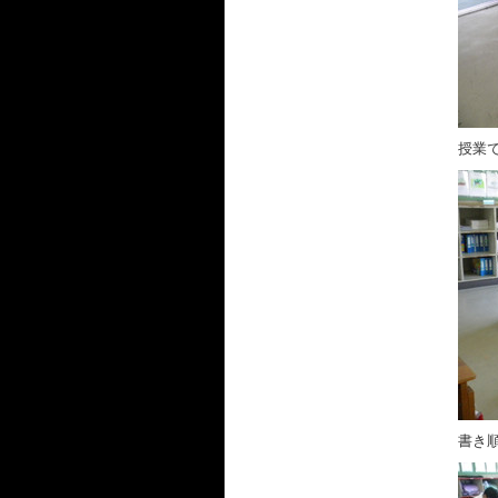
授業
書き