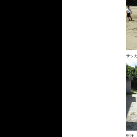
サッ
野球