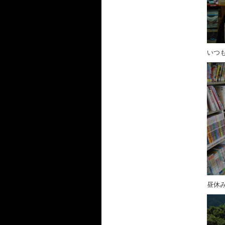
いつ
昼休