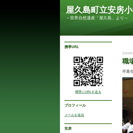
屋久島町立安房小
～世界自然遺産「屋久島」より～
携帯URL
2026年
職
卒業
携帯にURLを送る
プロフィール
メールを送信
安房