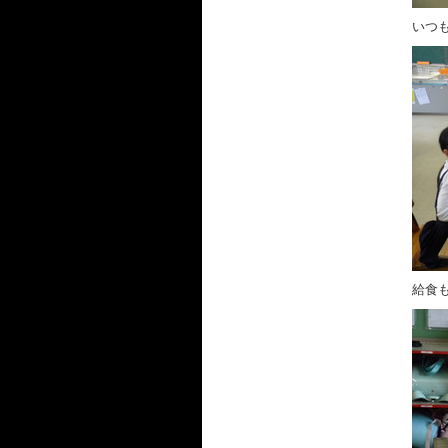
いつ
給食