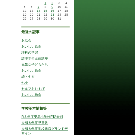
1
2
3
4
5
6
7
8
9
10
11
12
13
14
15
16
17
18
19
20
21
22
23
24
25
26
27
28
29
30
31
最近の記事
お話会
おいしい給食
理科の学習
環境学習出前講座
元気な子どもたち
おいしい給食
続・七夕
七夕
セルフおむすび
おいしい給食
学校基本情報等
R８年度安房小学校PTA会則
令和８年度児童数
令和８年度学校経営グランドデ
ザイン