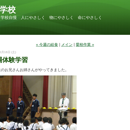
学校
 学校自慢 人にやさしく 物にやさしく 命にやさしく
« 今週の給食
|
メイン
|
愛校作業 »
5月16日 (土)
場体験学習
生のお兄さんお姉さんがやってきました。