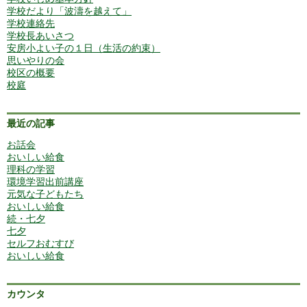
学校だより「波濤を越えて」
学校連絡先
学校長あいさつ
安房小よい子の１日（生活の約束）
思いやりの会
校区の概要
校庭
最近の記事
お話会
おいしい給食
理科の学習
環境学習出前講座
元気な子どもたち
おいしい給食
続・七夕
七夕
セルフおむすび
おいしい給食
カウンタ