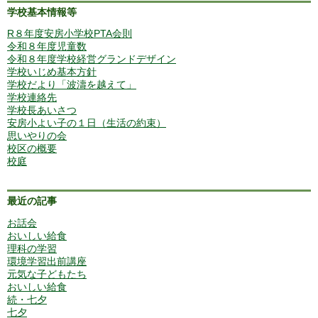
学校基本情報等
R８年度安房小学校PTA会則
令和８年度児童数
令和８年度学校経営グランドデザイン
学校いじめ基本方針
学校だより「波濤を越えて」
学校連絡先
学校長あいさつ
安房小よい子の１日（生活の約束）
思いやりの会
校区の概要
校庭
最近の記事
お話会
おいしい給食
理科の学習
環境学習出前講座
元気な子どもたち
おいしい給食
続・七夕
七夕