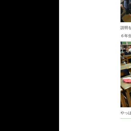
説明
６年
やっ