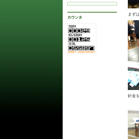
まず
カウンタ
針金