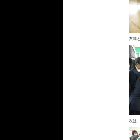
友達
次は