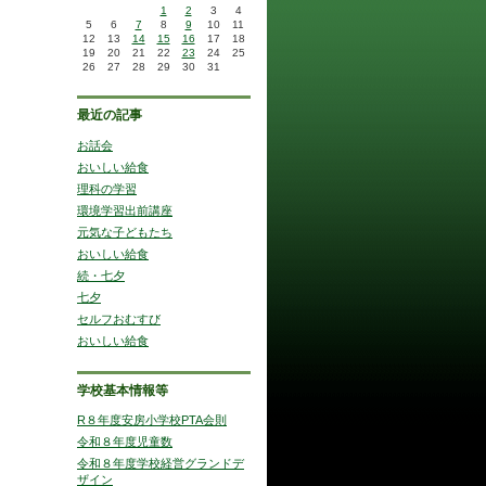
1
2
3
4
5
6
7
8
9
10
11
12
13
14
15
16
17
18
19
20
21
22
23
24
25
26
27
28
29
30
31
最近の記事
お話会
おいしい給食
理科の学習
環境学習出前講座
元気な子どもたち
おいしい給食
続・七夕
七夕
セルフおむすび
おいしい給食
学校基本情報等
R８年度安房小学校PTA会則
令和８年度児童数
令和８年度学校経営グランドデ
ザイン