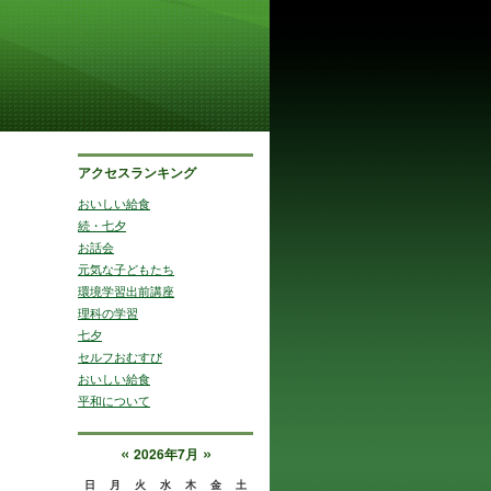
アクセスランキング
おいしい給食
続・七夕
お話会
元気な子どもたち
環境学習出前講座
理科の学習
七夕
セルフおむすび
おいしい給食
平和について
«
»
2026年7月
日
月
火
水
木
金
土