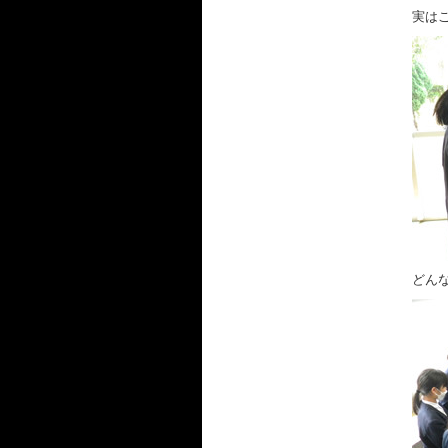
実は
どん