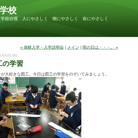
学校
 学校自慢 人にやさしく 物にやさしく 命にやさしく
« 体験入学・入学説明会
|
メイン
|
雨の日は・・・。 »
1月31日 (水)
工の学習
なが大好きな図工。今日は図工の学習をのぞいてみましょう。