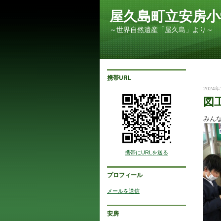
屋久島町立安房小
～世界自然遺産「屋久島」より～
携帯URL
2024年
図
みん
携帯にURLを送る
プロフィール
メールを送信
安房