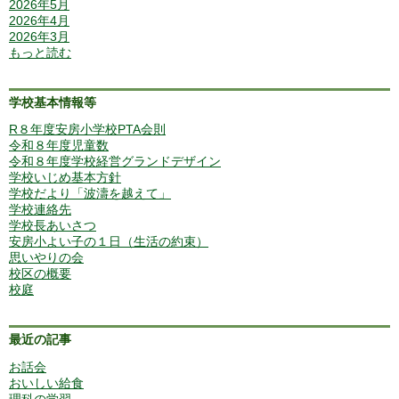
2026年5月
2026年4月
2026年3月
もっと読む
学校基本情報等
R８年度安房小学校PTA会則
令和８年度児童数
令和８年度学校経営グランドデザイン
学校いじめ基本方針
学校だより「波濤を越えて」
学校連絡先
学校長あいさつ
安房小よい子の１日（生活の約束）
思いやりの会
校区の概要
校庭
最近の記事
お話会
おいしい給食
理科の学習