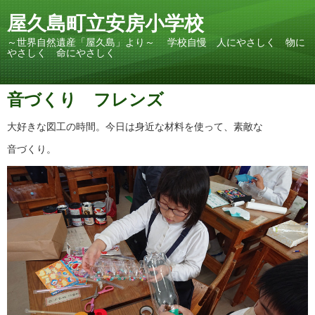
屋久島町立安房小学校
～世界自然遺産「屋久島」より～ 学校自慢 人にやさしく 物に
やさしく 命にやさしく
音づくり フレンズ
大好きな図工の時間。今日は身近な材料を使って、素敵な
音づくり。